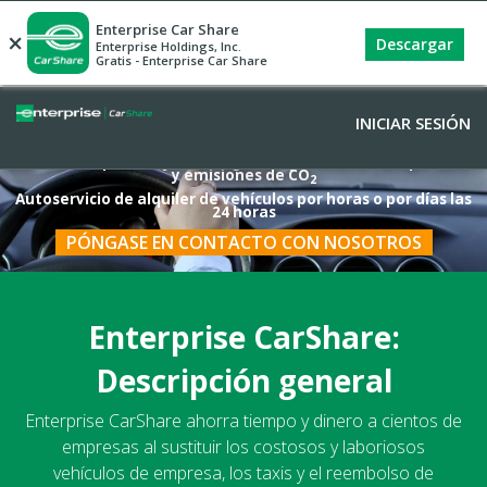
Enterprise Car Share
×
Descargar
Enterprise Holdings, Inc.
Gratis - Enterprise Car Share
INICIAR SESIÓN
Una solución para viajes de negocios que ahorra tiempo, dinero
y emisiones de CO
2
Autoservicio de alquiler de vehículos por horas o por días las
24 horas
PÓNGASE EN CONTACTO CON NOSOTROS
Enterprise CarShare:
Descripción general
Enterprise CarShare ahorra tiempo y dinero a cientos de
empresas al sustituir los costosos y laboriosos
vehículos de empresa, los taxis y el reembolso de