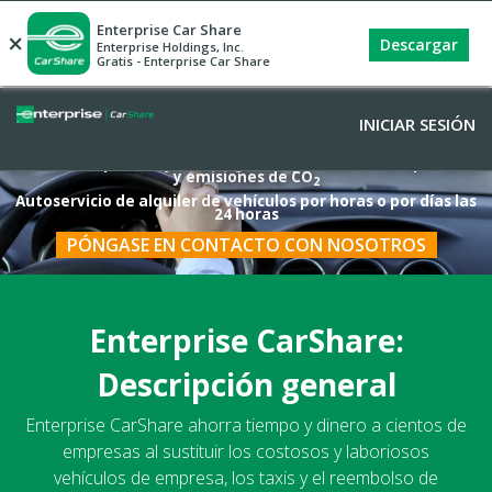
Enterprise Car Share
×
Descargar
Enterprise Holdings, Inc.
Gratis - Enterprise Car Share
INICIAR SESIÓN
Una solución para viajes de negocios que ahorra tiempo, dinero
y emisiones de CO
2
Autoservicio de alquiler de vehículos por horas o por días las
24 horas
PÓNGASE EN CONTACTO CON NOSOTROS
Enterprise CarShare:
Descripción general
Enterprise CarShare ahorra tiempo y dinero a cientos de
empresas al sustituir los costosos y laboriosos
vehículos de empresa, los taxis y el reembolso de